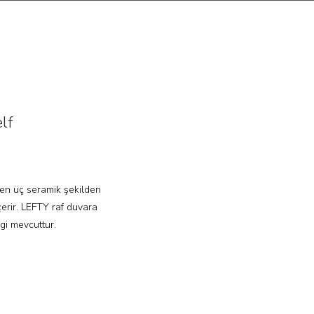
lf
eden üç seramik şekilden
erir. LEFTY raf duvara
gi mevcuttur.