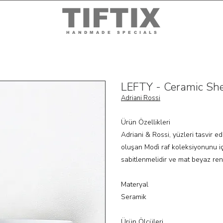
TIFTIX
HANDMADE SPECIALS
LEFTY - Ceramic She
Adriani Rossi
Ürün Özellikleri
Adriani & Rossi, yüzleri tasvir 
oluşan Modì raf koleksiyonunu iç
sabitlenmelidir ve mat beyaz ren
Materyal
Seramik
Ürün Ölçüleri