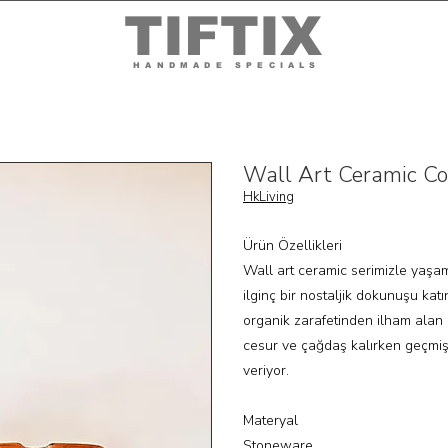
TIFTIX
HANDMADE SPECIALS
Wall Art Ceramic C
HkLiving
Ürün Özellikleri
Wall art ceramic serimizle yaşam
ilginç bir nostaljik dokunuşu katı
organik zarafetinden ilham alan 
cesur ve çağdaş kalırken geçmiş
veriyor.
Materyal
Stoneware