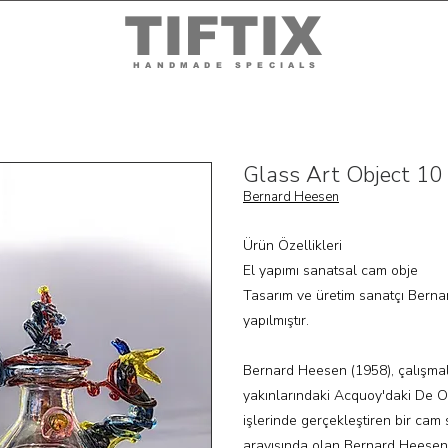
TIFTIX
HANDMADE SPECIALS
Glass Art Object 10
Bernard Heesen
Ürün Özellikleri
El yapımı sanatsal cam obje
Tasarım ve üretim sanatçı Berna
yapılmıştır.
Bernard Heesen (1958), çalışma
yakınlarındaki Acquoy'daki De
işlerinde gerçekleştiren bir cam s
arayışında olan Bernard Heese