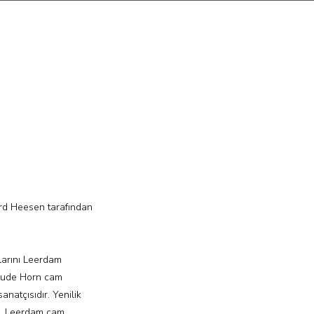
rd Heesen tarafından
larını Leerdam
 Oude Horn cam
anatçısıdır. Yenilik
n, Leerdam cam