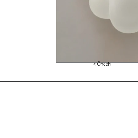
< Önceki
Phone. 0212 252 12 19
E-mail.
info@tiftix.com.tr
Firuzaga neighborhood
Bogazkesen street
No:84/A
Beyoglu/Istanbul