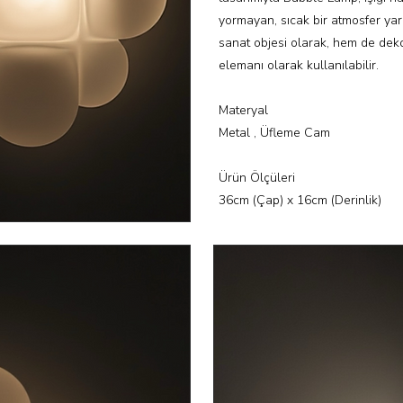
yormayan, sıcak bir atmosfer yar
sanat objesi olarak, hem de deko
elemanı olarak kullanılabilir.
Materyal
Metal , Üfleme Cam
Ürün Ölçüleri
36cm (Çap) x 16cm (Derinlik)