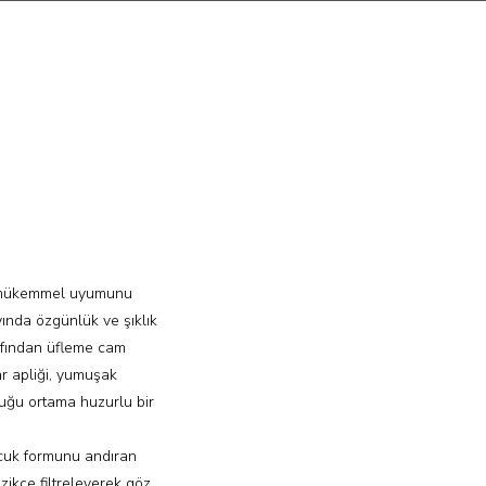
in mükemmel uyumunu
ında özgünlük ve şıklık
rafından üfleme cam
ar apliği, yumuşak
uğu ortama huzurlu bir
ncuk formunu andıran
zikçe filtreleyerek göz