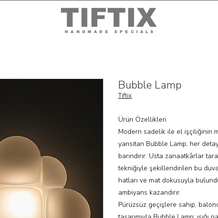
TIFTIX
HANDMADE SPECIALS
Bubble Lamp
Tiftix
Ürün Özellikleri
Modern sadelik ile el işçiliğin
yansıtan Bubble Lamp, her detay
barındırır. Usta zanaatkârlar ta
tekniğiyle şekillendirilen bu duv
hatları ve mat dokusuyla bulund
ambiyans kazandırır.
Pürüzsüz geçişlere sahip, balo
tasarımıyla Bubble Lamp; ışığı na