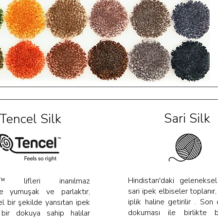
Sari Silk
Tencel Silk
Hindistan'daki gelenekse
™ lifleri inanılmaz
sari ipek elbiseler toplanır,
e yumuşak ve parlaktır,
iplik haline getirilir . Son
el bir şekilde yansıtan ipek
dokuması ile birlikte b
 bir dokuya sahip halılar