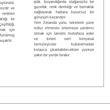
iplik, boyandığında olağanüstü bir
ştürülür.
güzellik, renk derinliği ve berraklık
sizdir ve
sağlayarak halılara kusursuz bir
 renkleri
görünüm kazandırır.
klığı ile
Yeni Zelanda yünü, lekelerin yüne
itliliği,
nüfuz etmesini önlemeye yardımcı
mak için
olmak için lanolini muhafaza eder
ştürülmüş
ve kirleri sert kimyasal
uşaktır.
temizleyiciler kullanılmadan
kolayca çıkarılabilecekleri yüzeye
yakın bir yerde bırakır.