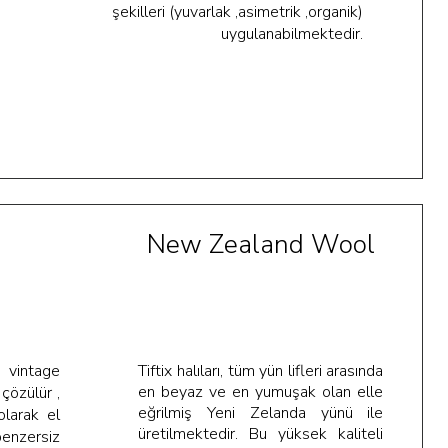
şekilleri (yuvarlak ,asimetrik ,organik)
uygulanabilmektedir.
New Zealand Wool
l vintage
Tiftix h
alıları, tüm yün lifleri arasında
en beyaz ve en yumuşak olan elle
 çözülür ,
eğrilmiş Yeni Zelanda yünü ile
 olarak el
üretilmektedir. Bu yüksek kaliteli
enzersiz