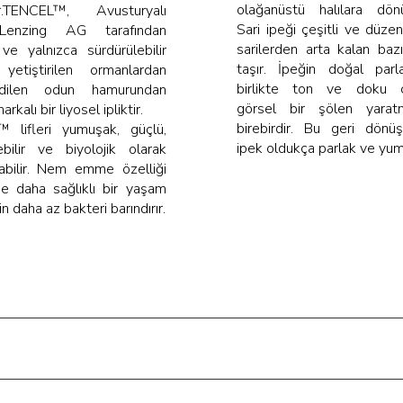
olağanüstü halılara dönü
.
TENCEL™, Avusturyalı
Sari ipeği çeşitli ve düzen
 Lenzing AG tarafından
sarilerden arta kalan bazı
 ve yalnızca sürdürülebilir
taşır. İpeğin doğal parla
 yetiştirilen ormanlardan
birlikte ton ve doku çeş
dilen odun hamurundan
görsel bir şölen yarat
rkalı bir liyosel ipliktir.
birebirdir. Bu geri dönü
 lifleri yumuşak, güçlü,
ipek oldukça parlak ve yum
ebilir ve biyolojik olarak
abilir. Nem emme özelliği
e daha sağlıklı bir yaşam
n daha az bakteri barındırır​.​​