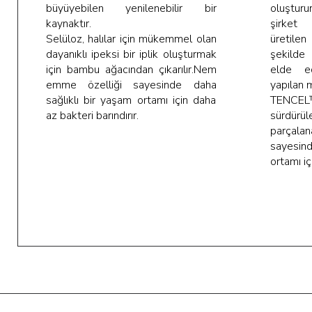
büyüyebilen yenilenebilir bir
oluşturur
kaynaktır.
şirket
Selüloz, halılar için mükemmel olan
üretilen
dayanıklı ipeksi bir iplik oluşturmak
şekilde
için bambu ağacından çıkarılır.Nem
elde e
emme özelliği sayesinde daha
yapılan ma
sağlıklı bir yaşam ortamı için daha
TENCEL™
az bakteri barındırır​.​​
sürdürül
parçalan
sayesind
ortamı içi