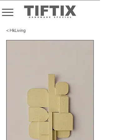
< HkLiving