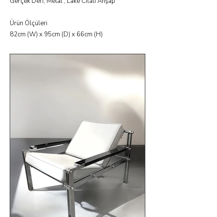
Gerçek Deri, Metal , Lake Cilalı Ahşap
Ürün Ölçüleri
82cm (W) x 95cm (D) x 66cm (H)