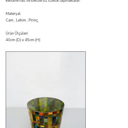
kendine has ve benzersiz özellik taşımaktadır.
Materyal
Cam , Lehim , Pirinç
Ürün Ölçüleri
40cm (D) x 45cm (H)