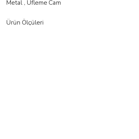
Metal , Üfleme Cam
Ürün Ölçüleri
36cm (Çap) x 16cm (Derinlik)
Önceki
Sonraki
Phone.
0212 252 12 19
E-mail.
info@tiftix.com.tr
Firuzaga neighborhood
Bogazkesen street
No:84/A
Beyoglu/Istanbul