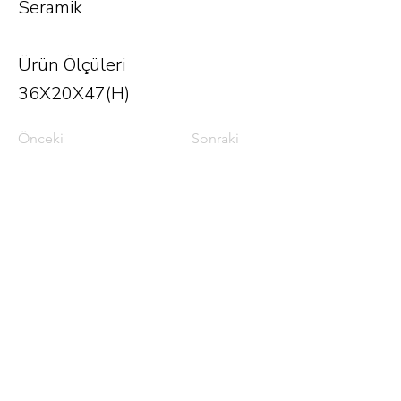
Seramik
Ürün Ölçüleri
36X20X47(H)
Önceki
Sonraki
Phone.
0212 252 12 19
E-mail.
info@tiftix.com.tr
Firuzaga neighborhood
Bogazkesen street
No:84/A
Beyoglu/Istanbul