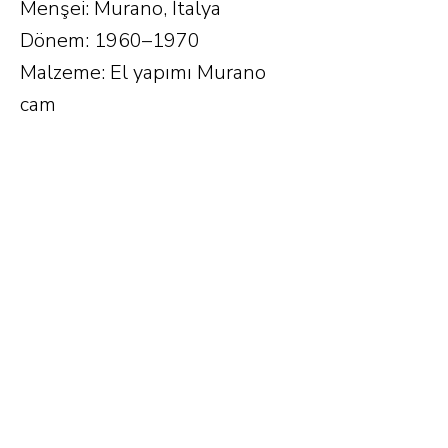
Menşei: Murano, İtalya
Dönem: 1960–1970
Malzeme: El yapımı Murano
cam
Renk: Yeşil & Opal beyaz
Boyut: 30cm x 30cm
Önceki
Sonraki
Phone.
0212 252 12 19
E-mail.
info@tiftix.com.tr
Firuzaga neighborhood
Bogazkesen street