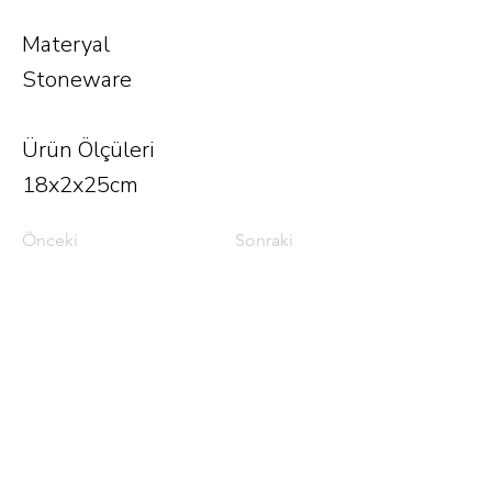
Materyal
Stoneware
Ürün Ölçüleri
18x2x25cm
Önceki
Sonraki
Phone.
0212 252 12 19
E-mail.
info@tiftix.com.tr
Firuzaga neighborhood
Bogazkesen street