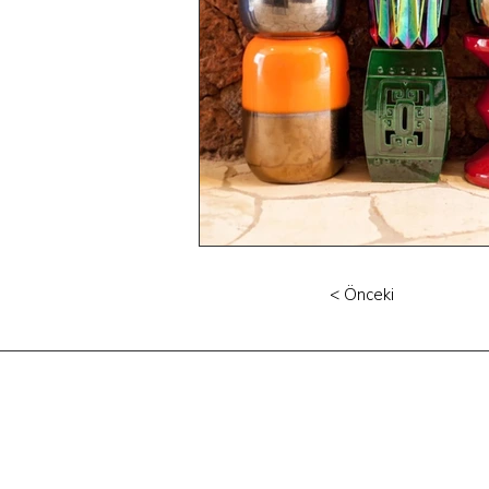
< Önceki
Phone. 0212 252 12 19
E-mail.
info@tiftix.com.tr
Firuzaga neighborhood
Bogazkesen street