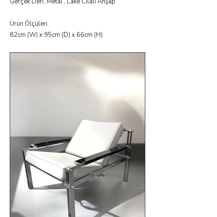
Gerçek Deri, Metal , Lake Cilalı Ahşap
Ürün Ölçüleri
82cm (W) x 95cm (D) x 66cm (H)