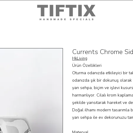
TIFTIX
HANDMADE SPECIALS
Currents Chrome Sid
HkLiving
Ürün Özellikleri
Oturma odanızda etkileyici bir t
odanızda şık bir dokunuş olara
yan sehpa, biçim ve işlevi kusurs
harmanlıyor. Cilalı krom kaplamas
şekilde yansıtarak hareket ve deri
Doğal ilhamı modern tasarımla bi
yan sehpa ile ev dekorunuzu ta
Materyal