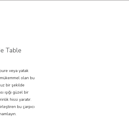
e Table
abure veya yatak
k mükemmel olan bu
uz bir şekilde
ı ışığı güzel bir
nlik hissi yaratır.
rleştiren bu çarpıcı
mamlayın.