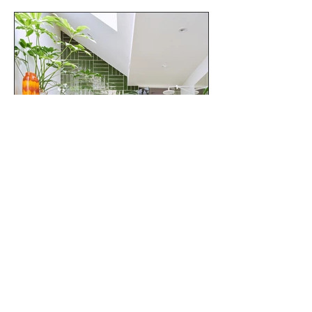
Firuzağa Mahallesi Boğazkesen