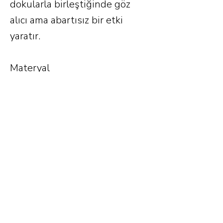
dokularla birleştiğinde göz
alıcı ama abartısız bir etki
yaratır.
Materyal
Pirinç , Vitray Cam
Ürün Ölçüleri
60cm x 30cm x 175 cm(h)
Önceki
Sonraki